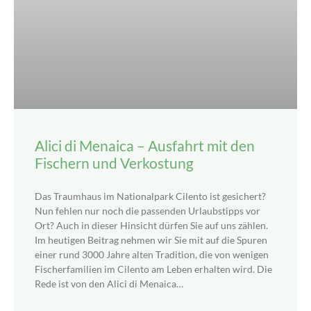
Alici di Menaica – Ausfahrt mit den
Fischern und Verkostung
Das Traumhaus im Nationalpark Cilento ist gesichert?
Nun fehlen nur noch die passenden Urlaubstipps vor
Ort? Auch in dieser Hinsicht dürfen Sie auf uns zählen.
Im heutigen Beitrag nehmen wir Sie mit auf die Spuren
einer rund 3000 Jahre alten Tradition, die von wenigen
Fischerfamilien im Cilento am Leben erhalten wird. Die
Rede ist von den Alici di Menaica…