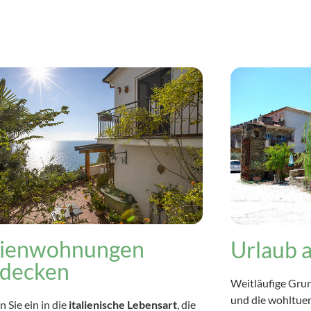
rienwohnungen
Urlaub 
tdecken
Weitläufige Grun
und die wohltue
 Sie ein in die
italienische Lebensart
, die