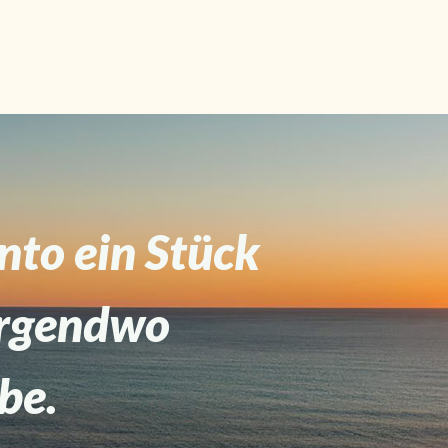
ento ein Stück
nirgendwo
be.