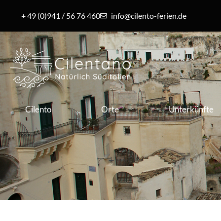
+ 49 (0)941 / 56 76 460
info@cilento-ferien.de
Cilento
Orte
Unterkünfte