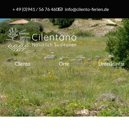
+ 49 (0)941 / 56 76 460
info@cilento-ferien.de
Cilento
Orte
Unterkünfte