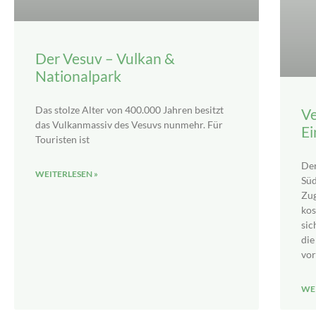
Der Vesuv – Vulkan &
Nationalpark
Das stolze Alter von 400.000 Jahren besitzt
Ve
das Vulkanmassiv des Vesuvs nunmehr. Für
Ei
Touristen ist
Der
WEITERLESEN »
Süd
Zug
kos
sic
die
vor
WEI