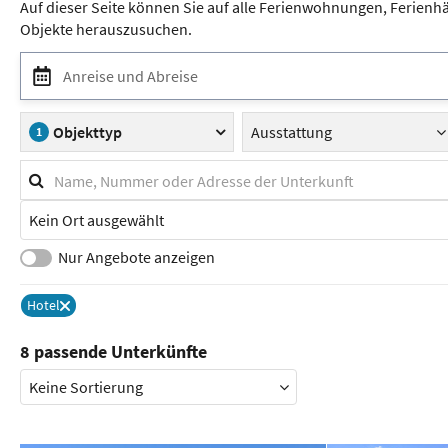
Auf dieser Seite können Sie auf alle Ferienwohnungen, Ferienh
Objekte herauszusuchen.
Anreise und Abreise
Objekttyp
Ausstattung
1
Suchfilter
Stichwortsuche
Stadt
/
Ort
Nur Angebote anzeigen
Hotel
Entferne
8 passende Unterkünfte