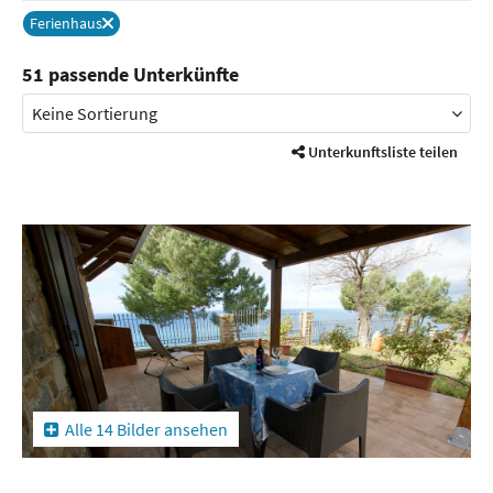
Ferienhaus
Entferne
51 passende Unterkünfte
Unterkunftsliste teilen
Alle 14 Bilder ansehen