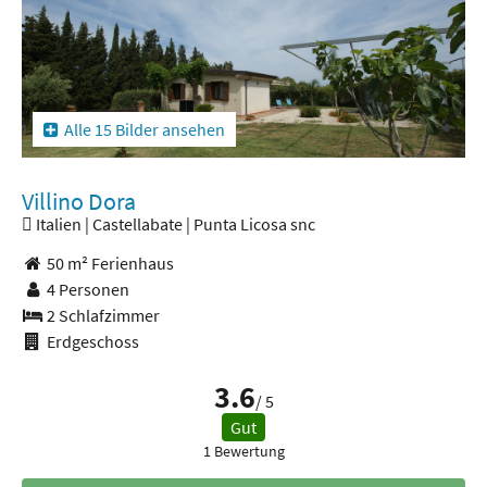
Alle 15 Bilder ansehen
Villino Dora
Italien | Castellabate | Punta Licosa snc
50 m² Ferienhaus
4 Personen
2 Schlafzimmer
Erdgeschoss
3.6
/ 5
Gut
1 Bewertung